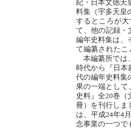
紀・日本文徳天
料集（宇多天皇
するところが大
て、他の記録・
編年史料集は、
て編纂されたこ
本編纂所では、
時代から『日本
代の編年史料集
果の一端として
史料』全20巻（文
冊）を刊行しま
は、平成24年4
念事業の一つで