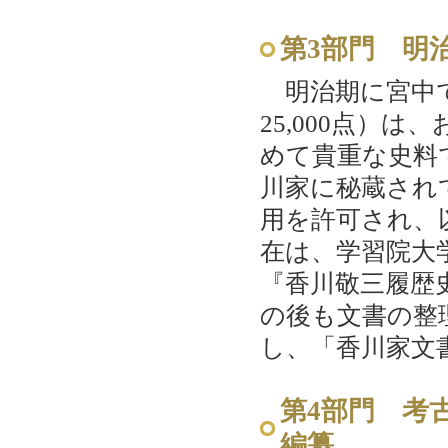
第3部門 明
明治期に宮中で
25,000点）
めて貴重な史料
川家に秘蔵され
用を許可され、
在は、学習院大
『香川敬三履歴
の後も文書の整
し、「香川家文
第4部門 考
編纂