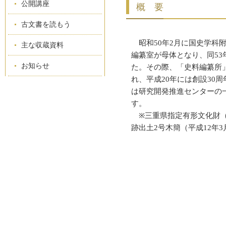
公開講座
概 要
古文書を読もう
昭和50年2月に国史学科
主な収蔵資料
編纂室が母体となり、同53
お知らせ
た。その際、「史料編纂所
れ、平成20年には創設30周
は研究開発推進センターの
す。
※三重県指定有形文化財（
跡出土2号木簡（平成12年3