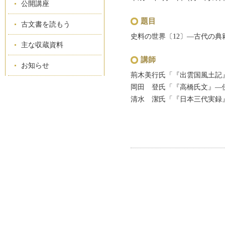
公開講座
題目
古文書を読もう
史料の世界〔12〕―古代の典
主な収蔵資料
講師
お知らせ
荊木美行氏「『出雲国風土記
岡田 登氏「『高橋氏文』―
清水 潔氏「『日本三代実録