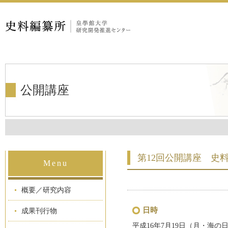
公開講座
第12回公開講座 史
Menu
概要／研究内容
日時
成果刊行物
平成16年7月19日（月・海の