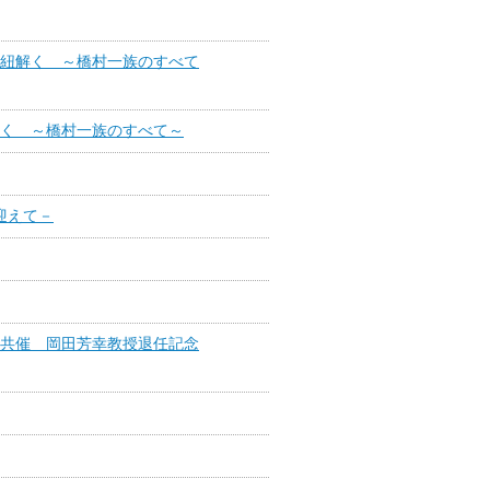
紐解く ～橋村一族のすべて
く ～橋村一族のすべて～
迎えて－
共催 岡田芳幸教授退任記念