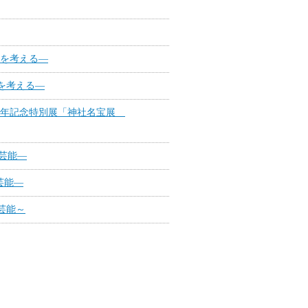
流を考える―
を考える―
周年記念特別展「神社名宝展
芸能―
芸能―
芸能～