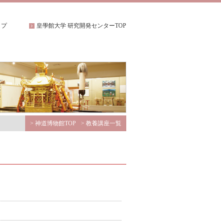
ップ
皇學館大学 研究開発センターTOP
>
神道博物館TOP
> 教養講座一覧