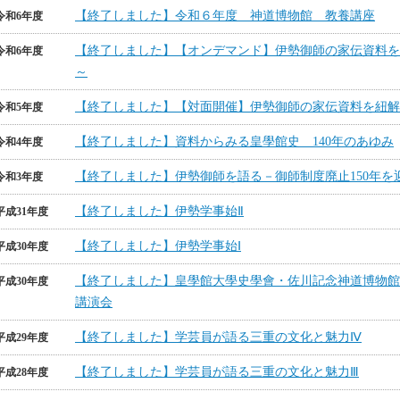
【終了しました】令和６年度 神道博物館 教養講座
令和6年度
【終了しました】【オンデマンド】伊勢御師の家伝資料を
令和6年度
～
【終了しました】【対面開催】伊勢御師の家伝資料を紐解
令和5年度
【終了しました】資料からみる皇學館史 140年のあゆみ
令和4年度
【終了しました】伊勢御師を語る－御師制度廃止150年を
令和3年度
【終了しました】伊勢学事始Ⅱ
平成31年度
【終了しました】伊勢学事始Ⅰ
平成30年度
【終了しました】皇學館大學史學會・佐川記念神道博物館
平成30年度
講演会
【終了しました】学芸員が語る三重の文化と魅力Ⅳ
平成29年度
【終了しました】学芸員が語る三重の文化と魅力Ⅲ
平成28年度