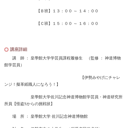
【Ｂ班】１３：００ ～ １４：００
【Ｃ班】１５：００ ～ １６：００
講座詳細
講 師 ： 皇學館大学学芸員課程履修生 （監修 ： 神道博物
館学芸員）
【伊勢みやげにチャレ
ンジ！擬革紙職人になろう！】
皇學館大学佐川記念神道博物館学芸員・神道研究所
所員【怪盗Sからの挑戦状】
場 所 ： 皇學館大学 佐川記念神道博物館