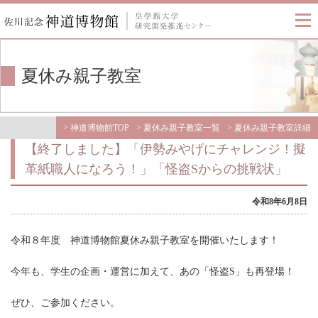
博物館の紹介
夏休み親子教室
利用案内
アクセス方法
展示室
>
神道博物館TOP
>
夏休み親子教室一覧
> 夏休み親子教室詳細
【終了しました】「伊勢みやげにチャレンジ！擬
主な収蔵資料
革紙職人になろう！」「怪盗Sからの挑戦状」
特別企画・展示
教養講座
令和8年6月8日
夏休み親子教室
令和８年度 神道博物館夏休み親子教室を開催いたします！
リンク
今年も、学生の企画・運営に加えて、あの「怪盗S」も再登場！
出版物リスト
お知らせ
ぜひ、ご参加ください。