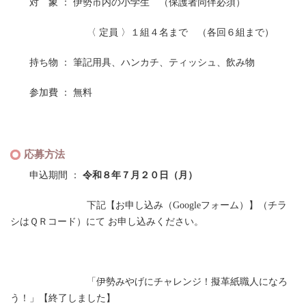
対 象 ： 伊勢市内の小学生 （保護者同伴必須）
〈 定員 〉１組４名まで （各回６組まで）
持ち物 ： 筆記用具、ハンカチ、ティッシュ、飲み物
参加費 ： 無料
応募方法
申込期間 ：
令和８年７月２０日（月）
下記【お申し込み（Googleフォーム）】（チラ
シはＱＲコード）にて お申し込みください。
「伊勢みやげにチャレンジ！擬革紙職人になろ
う！」【終了しました】